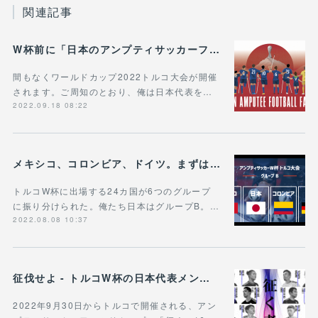
関連記事
W杯前に「日本のアンプティサッカーファミリーらしさ」を表現しておきたくて。
間もなくワールドカップ2022トルコ大会が開催
されます。ご周知のとおり、俺は日本代表を…
2022.09.18 08:22
メキシコ、コロンビア、ドイツ。まずはここを征伐する。
トルコW杯に出場する24カ国が6つのグループ
に振り分けられた。俺たち日本はグループB。…
2022.08.08 10:37
征伐せよ - トルコW杯の日本代表メンバー、決まる。
2022年9月30日からトルコで開催される、アン