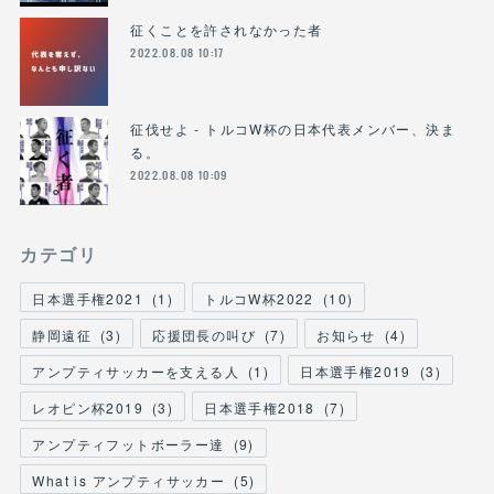
征くことを許されなかった者
2022.08.08 10:17
征伐せよ - トルコW杯の日本代表メンバー、決ま
る。
2022.08.08 10:09
カテゴリ
日本選手権2021
(
1
)
トルコW杯2022
(
10
)
静岡遠征
(
3
)
応援団長の叫び
(
7
)
お知らせ
(
4
)
アンプティサッカーを支える人
(
1
)
日本選手権2019
(
3
)
レオピン杯2019
(
3
)
日本選手権2018
(
7
)
アンプティフットボーラー達
(
9
)
What is アンプティサッカー
(
5
)