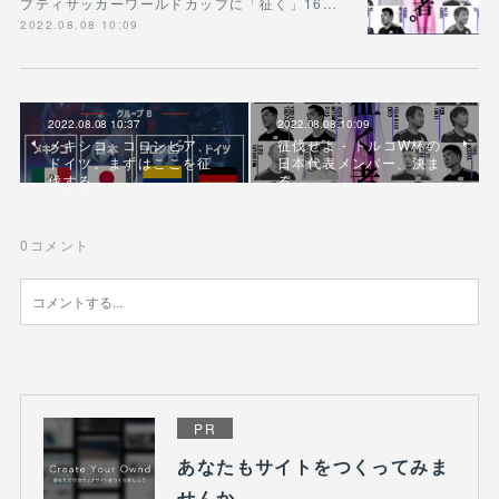
プティサッカーワールドカップに「征く」16…
2022.08.08 10:09
2022.08.08 10:37
2022.08.08 10:09
メキシコ、コロンビア、
征伐せよ - トルコW杯の
ドイツ。まずはここを征
日本代表メンバー、決ま
伐する。
る。
0
コメント
PR
あなたもサイトをつくってみま
せんか