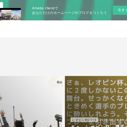
Ameba Owndで
今す
あなただけのホームページやブログをつくろう
2019.05.16 16:
レオピン杯2019
さぁ、レオピン杯。選手