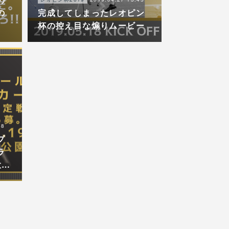
の
完成してしまったレオピン
杯の控え目な煽りムービー
48
プ
ラ
大…