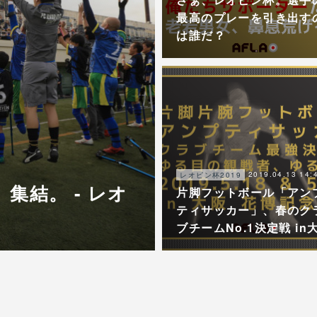
最高のプレーを引き出す
は誰だ？
2019.04.13 14:
レオピン杯2019
集結。 - レオ
片脚フットボール「アン
ティサッカー」、春のク
。
ブチームNo.1決定戦 in