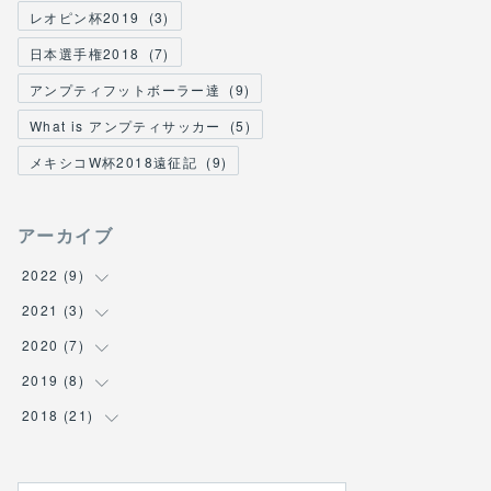
レオピン杯2019
(
3
)
日本選手権2018
(
7
)
アンプティフットボーラー達
(
9
)
What is アンプティサッカー
(
5
)
メキシコW杯2018遠征記
(
9
)
アーカイブ
2022
(
9
)
2021
(
3
(
1
)
)
(
4
)
2020
(
7
(
3
)
)
(
1
)
2019
(
8
(
1
)
)
(
3
)
(
1
)
2018
(
21
(
3
)
)
(
5
)
(
1
)
(
2
)
(
2
)
(
15
)